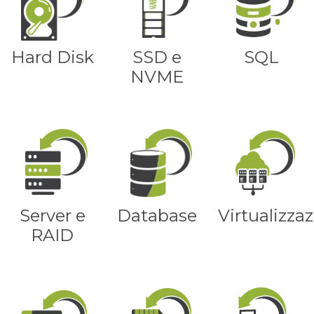
Hard Disk
SSD e
SQL
NVME
Server e
Database
Virtualizza
RAID