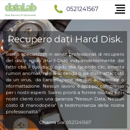
0521241567
Recupero dati Hard Disk.
Siamo specializzati in servizi professionali di recupero
del disco rigido (Hard-Disk) indipendentemente dal
fatto che il tuo disco rigido stia facendo clic, emetta
rumori anomali, non si accenda o sia stato attaccato
da un virus, da cancellazione dei dati accidentale o
riformattazione. Nessun lavoro è troppo complesso
per i nostri esperti. Siamo pronti a fornire risultati per i
nostri clienti con una garanzia "Nessun Data, Nessun
costo di manodopera" a testimonianza della nostra
professionalità.
Chiama ora:
0521241567