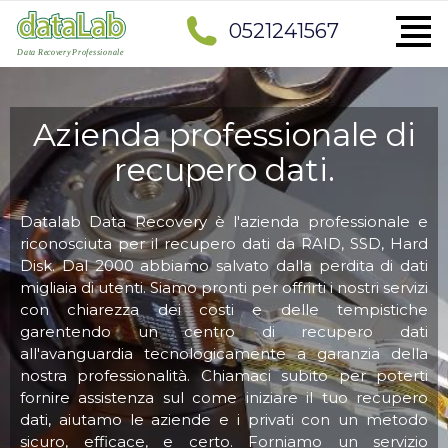
0521241567
Azienda professionale di
recupero dati.
Datalab Data Recovery è l'azienda professionale e
riconosciuta per il recupero dati da RAID, SSD, Hard
Disk. Dal 2000 abbiamo salvato dalla perdita di dati
migliaia di utenti. Siamo pronti per offrirti i nostri servizi
con chiarezza dei costi e delle tempistiche
garentendo un centro di recupero dati
all'avanguardia tecnologicamente a garanzia della
nostra professionalità. Chiamaci subito per poterti
fornire assistenza sul come iniziare il tuo recupero
dati, aiutamo le aziende e i privati con un metodo
sicuro, efficace, e certo. Forniamo un servizio