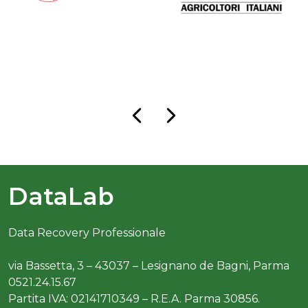
DataLab
Data Recovery Professionale
via Bassetta, 3 – 43037 – Lesignano de Bagni, Parma
0521.24.15.67
Partita IVA: 02141710349 – R.E.A. Parma 30856.